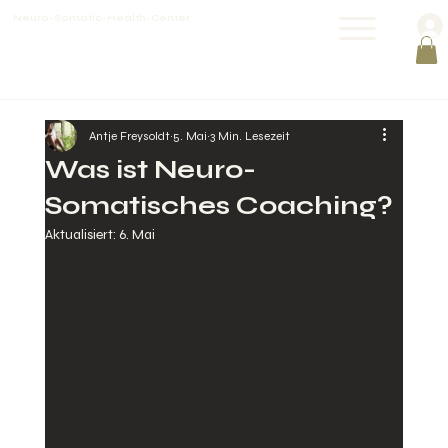
Neuro-Somatic-Health-Center
Antje Freysoldt
5. Mai
3 Min. Lesezeit
Was ist Neuro-
Somatisches Coaching?
Aktualisiert:
6. Mai