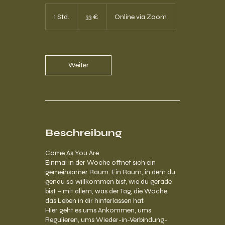
33
Euro
1 Std.
1
33 €
Online via Zoom
S
t
d
Weiter
Beschreibung
Come As You Are
Einmal in der Woche öffnet sich ein
gemeinsamer Raum. Ein Raum, in dem du
genau so willkommen bist, wie du gerade
bist – mit allem, was der Tag, die Woche,
das Leben in dir hinterlassen hat.
Hier geht es ums Ankommen, ums
Regulieren, ums Wieder-in-Verbindung-