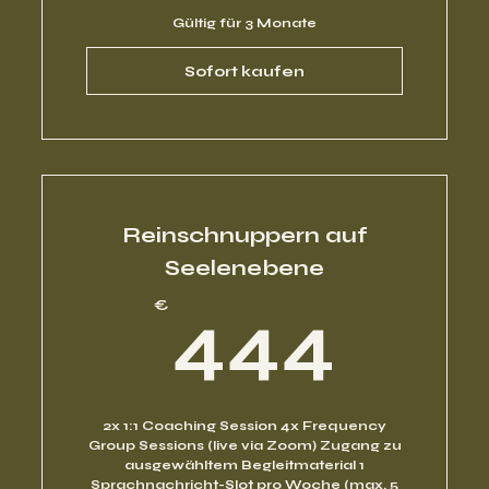
Gültig für 3 Monate
Sofort kaufen
Reinschnuppern auf
Seelenebene
44
€
444
2x 1:1 Coaching Session 4x Frequency
Group Sessions (live via Zoom) Zugang zu
ausgewähltem Begleitmaterial 1
Sprachnachricht-Slot pro Woche (max. 5