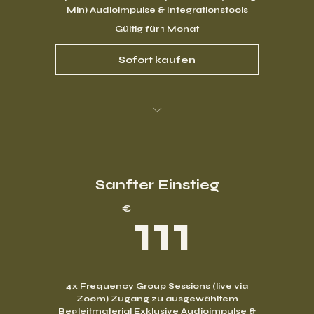
Min) Audioimpulse & Integrationstools
Gültig für 1 Monat
Sofort kaufen
Mentoring Programm
Sanfter Einstieg
111€
€
111
4x Frequency Group Sessions (live via
Zoom) Zugang zu ausgewähltem
Begleitmaterial Exklusive Audioimpulse &