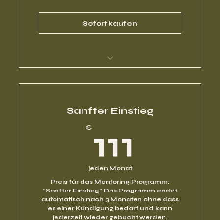
Sofort kaufen
Business Coaching
Business Coaching
Sanfter Einstieg
111€
€
111
1:1 Coaching Session
jeden Monat
Preis für das Mentoring Programm:
"Sanfter Einstieg" Das Programm endet
automatisch nach 3 Monaten ohne dass
es einer Kündigung bedarf und kann
jederzeit wieder gebucht werden.