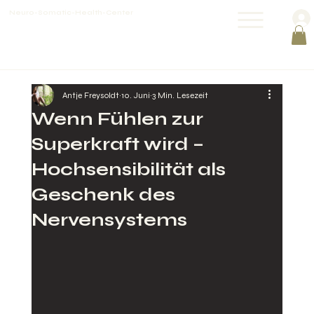
Neuro-Somatic-Health-Center
Antje Freysoldt
10. Juni
3 Min. Lesezeit
Wenn Fühlen zur
Superkraft wird –
Hochsensibilität als
Geschenk des
Nervensystems