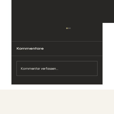
Kommentare
Kommentar verfassen...
Emotionen als Wellen – wie das
Nervensystem Gefühle trägt
Neuro-Somatic-Health-Center