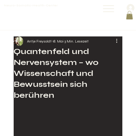
Neuro-Somatic-Health-Center
Antje Freysoldt
18. Mai
3 Min. Lesezeit
Quantenfeld und
Nervensystem – wo
Wissenschaft und
Bewusstsein sich
berühren