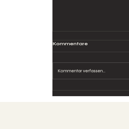
Kommentare
Kommentar verfassen...
Der Wunsch nach
Kontrolle – wenn
Sicherheit zur Enge wird
Neuro-Somatic-