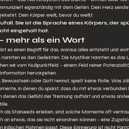
muniziert eigenständig mit dem Gehirn. Dein Herz sendet
ekehrt. Dein Körper weiß, bevor du weißt.
 Zufall. Sie ist die Sprache eines Körpers, der sp
cht eingeholt hat.
 – mehr als ein Wort
gibt es einen Begriff für das, woraus alles entsteht und wohi
s nannten es den Geliebten. Die Mystiker nannten es das Li
en wir vom Nullpunktfeld – einem Feld reiner Potenzialitä
 Information hervorgehen.
 Bewusstsein oder Gott nennst, spielt keine Rolle. Was zählt
mente, in denen du spürst, dass du mit etwas verbunden b
 in denen das Gefühl der Trennung aufhört und etwas ander
ille.
h als Starseeds erleben, sind solche Momente oft vertraut
sich an etwas, das sie nicht einordnen können – eine Zugehö
n irdischen Rahmen passt. Diese Erinnerung ist nicht Fantasi