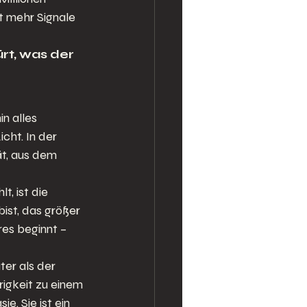
 mehr Signale 
ürt, was der 
n alles 
cht. In der 
t, aus dem 
, ist die 
ist, das größer 
es beginnt – 
er als der 
rigkeit zu einem 
e. Sie ist ein 