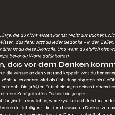
nge, die du nicht wissen kannst. Nicht aus Büchern. Nic
Wissen, das tiefer sitzt als jeder Gedanke – in den Zellen, 
r älter ist als diese Biografie. Und wenn du ehrlich bist, w
nge bevor du Worte dafür hattest.
n, das vor dem Denken kom
ltur, die Wissen an den Verstand koppelt. Was du benennen
zählt. Alles andere wird als Einbildung abgetan, als Gefühl
 Und doch: Die größten Entscheidungen deines Lebens has
mit dem Kopf getroffen. Du hast sie gespürt.
t beginnt zu verstehen, was Mystiker seit Jahrtausenden
Formen der Intelligenz, die dem bewussten Denken voraus
stem – das Nervensystem des Darms – enthält über 100 M