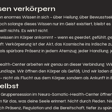
sen verkörpern
n enormes Wissen in sich – über Heilung, über Bewusstsein
och solange dieses Wissen nur im Geist existiert, bleibt es 
ilt nichts. Es wirkt nicht.
wissen im Körper ankommt – wenn es geerdet, gefühlt, ge
aft. Verkörperung ist der Akt, das Kosmische ins Irdische zu
 als spürbare Präsenz in jedem Atemzug, jeder Handlung, j
lth-Center arbeiten wir genau an dieser Verbindung. Wir
ndlage. Wir öffnen den Körper als Gefäß. Und wir laden d
– nicht als Flucht aus dem Körper, sondern als Ankunft in 
elbst
 Gruppensession im Neuro-Somatic-Health-Center öffnen 
ür das, was deine Seele erinnert. Nicht durch Reden. Ni
 Präsenz, Regulation und die Bereitschaft, tiefer zu spüre