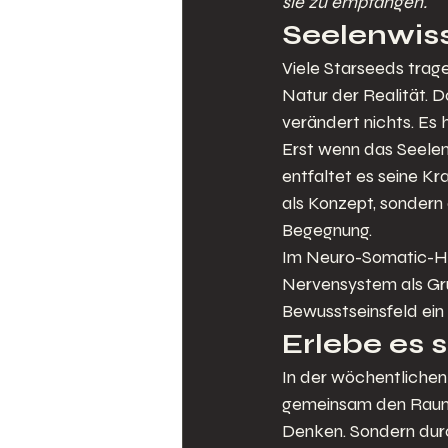
sie zu empfangen.
Seelenwis
Viele Starseeds trage
Natur der Realität. D
verändert nichts. Es he
Erst wenn das Seelen
entfaltet es seine Kr
als Konzept, sondern
Begegnung.
Im Neuro-Somatic-Hea
Nervensystem als Gru
Bewusstseinsfeld ein 
Erlebe es s
In der wöchentlichen
gemeinsam den Raum f
Denken. Sondern durch