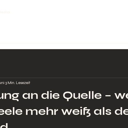
edia
uni
3 Min. Lesezeit
ung an die Quelle – 
eele mehr weiß als d
nd