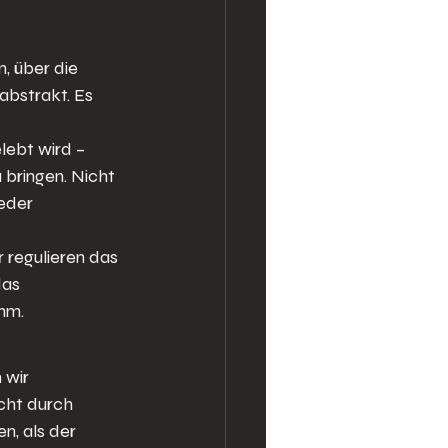
, über die 
abstrakt. Es 
lebt wird – 
 bringen. Nicht 
eder 
 regulieren das 
as 
ihm.
wir 
cht durch 
n, als der 