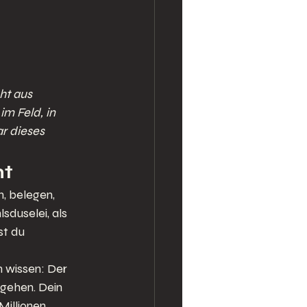
ht aus 
im Feld, in 
ar dieses 
mt
, belegen, 
sduselei, als 
t du 
 wissen: Der 
gehen. Dein 
illionen 