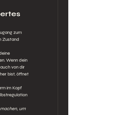
ertes 
 Zugang zum 
om Zustand 
deine 
en. Wenn dein 
 auch von dir 
er bist, öffnet 
rm im Kopf 
lbstregulation 
g machen, um 